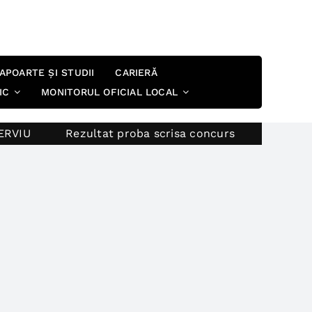
APOARTE ȘI STUDII
CARIERĂ
IC
MONITORUL OFICIAL LOCAL
Rezultat proba scrisa concurs
Proces verbal s