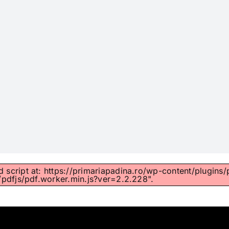
d script at: https://primariapadina.ro/wp-content/plugins/
pdfjs/pdf.worker.min.js?ver=2.2.228".