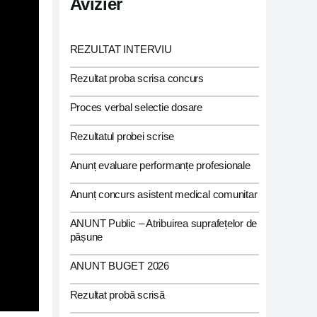
Avizier
REZULTAT INTERVIU
Rezultat proba scrisa concurs
Proces verbal selectie dosare
Rezultatul probei scrise
Anunț evaluare performanțe profesionale
Anunț concurs asistent medical comunitar
ANUNT Public – Atribuirea suprafețelor de
pășune
ANUNT BUGET 2026
Rezultat probă scrisă