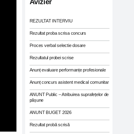
Avizier
REZULTAT INTERVIU
Rezultat proba scrisa concurs
Proces verbal selectie dosare
Rezultatul probei scrise
Anunț evaluare performanțe profesionale
Anunț concurs asistent medical comunitar
ANUNT Public – Atribuirea suprafețelor de
pășune
ANUNT BUGET 2026
Rezultat probă scrisă