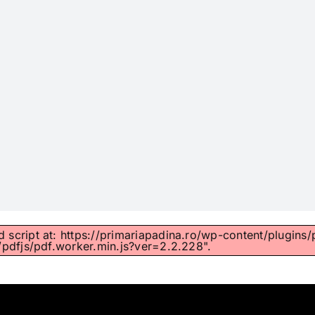
d script at: https://primariapadina.ro/wp-content/plugins/
pdfjs/pdf.worker.min.js?ver=2.2.228".