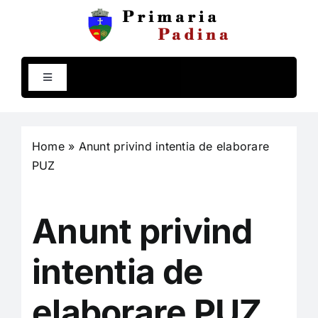
Skip
to
content
Toggle
Navigation
Comuna Padina
Home
»
Anunt privind intentia de elaborare
Primăria
PUZ
Compartimente
Anunt privind
Programe și strategii
intentia de
elaborare PUZ
Rapoarte și studii