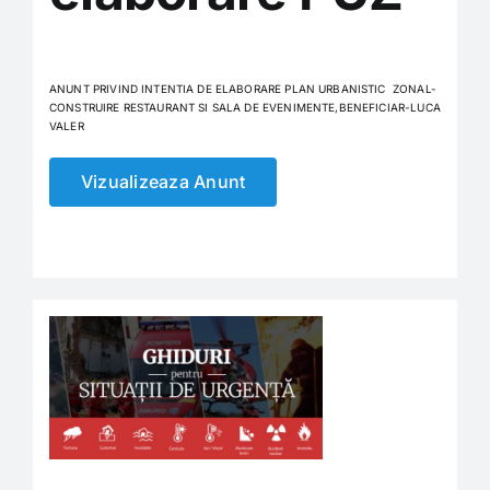
Carieră
ANUNT PRIVIND INTENTIA DE ELABORARE PLAN URBANISTIC ZONAL-
CONSTRUIRE RESTAURANT SI SALA DE EVENIMENTE,BENEFICIAR-LUCA
Program de funcționare și audiențe
VALER
Vizualizeaza Anunt
Consiliul Local
Informații de interes public
Monitorul oficial local