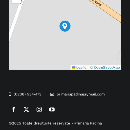
Leaflet
|
©
OpenStreetMap
(0238) 534-173
primariapadina@ymail.com
©2025 Toate drepturile rezervate • Primaria Padina