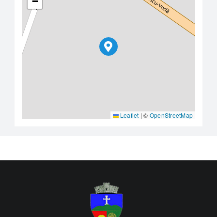
−
Leaflet
|
©
OpenStreetMap