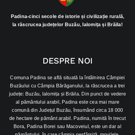
Padina-cinci secole de istorie și civilizație rurală,
la răscrucea județelor Buzău, Ialomița și Brăila!
DESPRE NOI
Comuna Padina se află situată la întâlnirea Câmpiei
Buzăului cu Câmpia Bărăganului, la răscrucea a trei
județe: Buzău, Ialomița și Brăila. Din punct de vedere
al pământului arabil, Padina este cea mai mare
comună din Județul Buzău, însumând circa 18 000
de hectare de pământ arabil. Padina, numită în trecut
Bora, Padina Borei sau Macoveiul, este un dar al
pământului, în care câmpia nesfârșită, movilele,