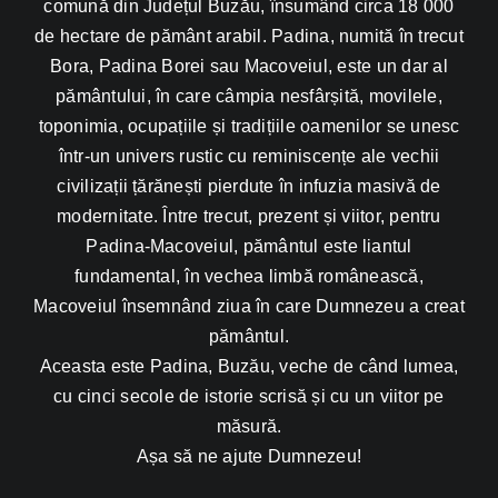
comună din Județul Buzău, însumând circa 18 000
de hectare de pământ arabil. Padina, numită în trecut
Bora, Padina Borei sau Macoveiul, este un dar al
pământului, în care câmpia nesfârșită, movilele,
toponimia, ocupațiile și tradițiile oamenilor se unesc
într-un univers rustic cu reminiscențe ale vechii
civilizații țărănești pierdute în infuzia masivă de
modernitate. Între trecut, prezent și viitor, pentru
Padina-Macoveiul, pământul este liantul
fundamental, în vechea limbă românească,
Macoveiul însemnând ziua în care Dumnezeu a creat
pământul.
Aceasta este Padina, Buzău, veche de când lumea,
cu cinci secole de istorie scrisă și cu un viitor pe
măsură.
Așa să ne ajute Dumnezeu!