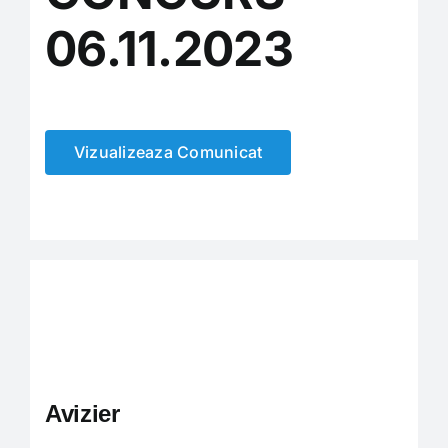
06.11.2023
Carieră
Program de funcționare și audiențe
Vizualizeaza Comunicat
Consiliul Local
Informații de interes public
Monitorul oficial local
Avizier