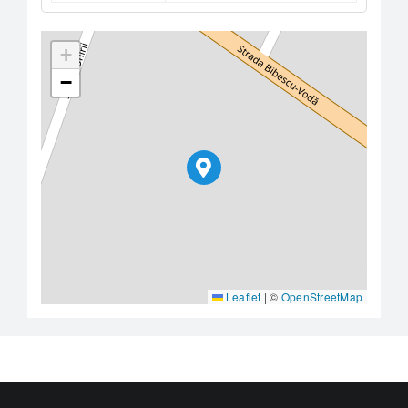
+
−
Leaflet
|
©
OpenStreetMap