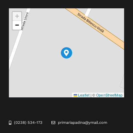
+
−
Leaflet
|
©
OpenStreetMap
(0238) 534-173
primariapadina@ymail.com