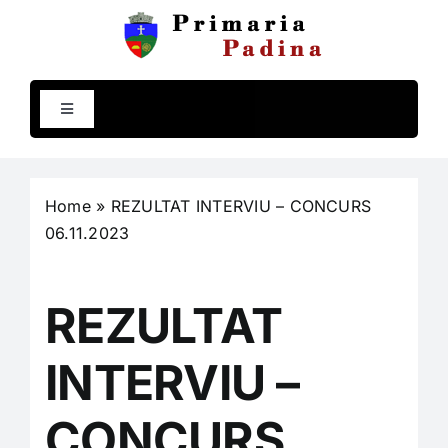
Skip
to
content
Toggle
Navigation
Comuna Padina
Home
»
REZULTAT INTERVIU – CONCURS
Primăria
06.11.2023
Compartimente
REZULTAT
Programe și strategii
INTERVIU –
CONCURS
Rapoarte și studii