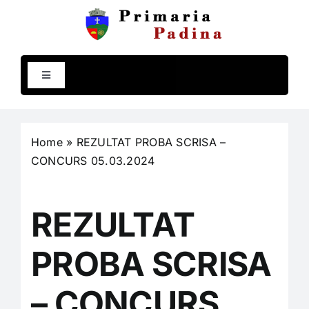
Skip
to
content
Toggle
Navigation
Comuna Padina
Home
»
REZULTAT PROBA SCRISA –
Primăria
CONCURS 05.03.2024
Compartimente
REZULTAT
Programe și strategii
PROBA SCRISA
– CONCURS
Rapoarte și studii