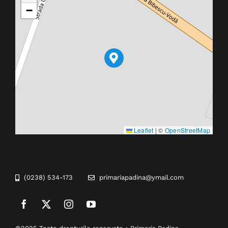
−
Leaflet
|
©
OpenStreetMap
(0238) 534-173
primariapadina@ymail.com