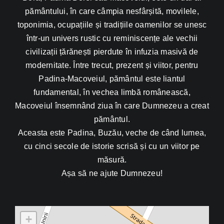
pământului, în care câmpia nesfârșită, movilele,
toponimia, ocupațiile și tradițiile oamenilor se unesc
într-un univers rustic cu reminiscențe ale vechii
civilizații țărănești pierdute în infuzia masivă de
modernitate. Între trecut, prezent și viitor, pentru
Padina-Macoveiul, pământul este liantul
fundamental, în vechea limbă românească,
Macoveiul însemnând ziua în care Dumnezeu a creat
pământul.
Aceasta este Padina, Buzău, veche de când lumea,
cu cinci secole de istorie scrisă și cu un viitor pe
măsură.
Așa să ne ajute Dumnezeu!
+