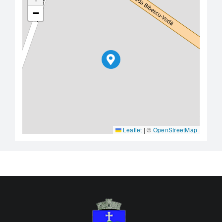
−
Leaflet
|
©
OpenStreetMap