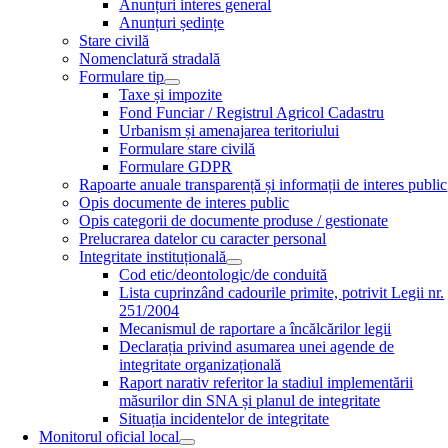
Anunțuri interes general
Anunțuri ședințe
Stare civilă
Nomenclatură stradală
Formulare tip
Taxe și impozite
Fond Funciar / Registrul Agricol Cadastru
Urbanism și amenajarea teritoriului
Formulare stare civilă
Formulare GDPR
Rapoarte anuale transparență și informații de interes public
Opis documente de interes public
Opis categorii de documente produse / gestionate
Prelucrarea datelor cu caracter personal
Integritate instituțională
Cod etic/deontologic/de conduită
Lista cuprinzând cadourile primite, potrivit Legii nr.
251/2004
Mecanismul de raportare a încălcărilor legii
Declarația privind asumarea unei agende de
integritate organizațională
Raport narativ referitor la stadiul implementării
măsurilor din SNA și planul de integritate
Situația incidentelor de integritate
Monitorul oficial local