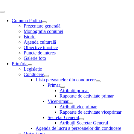
Skip
to
Toggle
content
Navigation
Comuna Padina
Prezentare generală
Monografia comunei
Istoric
Agenda culturală
Obiective turistice
Puncte de interes
Galerie foto
Primăria
Legislație
Conducere
Lista persoanelor din conducere
Primar
Atribuții primar
Rapoarte de activitate primar
Viceprimar
Atribuții viceprimar
Rapoarte de activitate viceprimar
Secretar General
Atribuții Secretar General
Agenda de lucru a persoanelor din conducere
Organizare