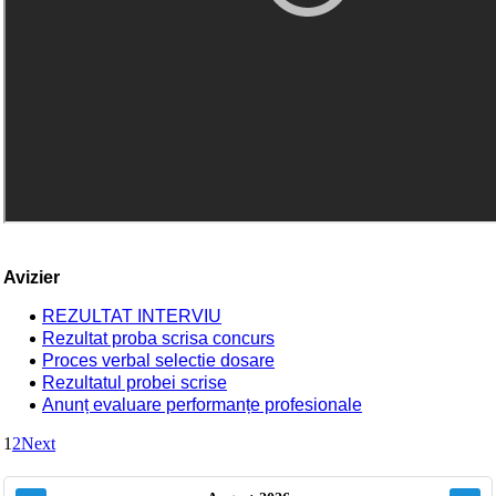
Avizier
REZULTAT INTERVIU
Rezultat proba scrisa concurs
Proces verbal selectie dosare
Rezultatul probei scrise
Anunț evaluare performanțe profesionale
1
2
Next