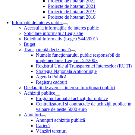
Proiecte de hotarari 2022
Proiecte de hotarari 2021
Proiecte de hotarari 2019
Proiecte de hotarari 2018
Informații de interes public
Accesul la informațiile de interes public
Solicitare informații / Legislație
Buletinul Informativ (Legea 544/2001)
Buget
Transparență decizională
Numele funcționarului public responsabil de
implementarea Legii nr. 52/2003
Registrul Unic al Transparenței Intereselor (RUTI)
Strategia Națională Anticorupție
Agenda Publică
Registru cadouri
Declarații de avere și interese funcționari publici
Achiziții publice
Programul anual al achizițiilor publice
Centralizatorul și contractele de achiziții publice în
valoare de peste 5000 euro
Anunțuri
Anunțuri achiziție publică
Carieră
Vânzări terenuri