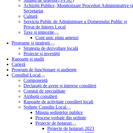
Situații de urgență (SVSU)
Achiziții Publice, Monitorizare Proceduri Administrative ș
Secretariat
Cultură
Serviciu Public de Administrare a Domeniului Public și
Privat de Interes Local
Taxe și impozite
Cont unic plata amenzi
Programe și strategii
Strategia de dezvoltare locală
Proiecte și investiții
Rapoarte și studii
Carieră
Program de funcționare și audiențe
Consiliul Local
Componență
Declarații de avere și interese consilieri
Comisii de specialitate
Atribuții consilieri
Rapoarte de activitate consilieri locali
Ședințe Consiliu Local
Minuta sedintelor publice
Procese verbale din sedinte
Proiecte de hotarari
Proiecte de hotarari 2023