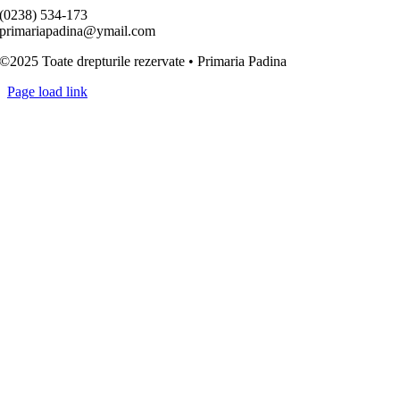
(0238) 534-173
primariapadina@ymail.com
©2025 Toate drepturile rezervate • Primaria Padina
Toggle
Page load link
Sliding
Go
Bar
to
Area
Top