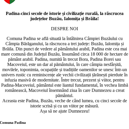
Padina-cinci secole de istorie și civilizație rurală, la răscrucea
județelor Buzău, Ialomița și Brăila!
DESPRE NOI
Comuna Padina se află situată la întâlnirea Câmpiei Buzăului cu
Câmpia Bărăganului, la răscrucea a trei județe: Buzău, Ialomița și
Brăila. Din punct de vedere al pământului arabil, Padina este cea mai
mare comună din Județul Buzău, însumând circa 18 000 de hectare de
pământ arabil. Padina, numită în trecut Bora, Padina Borei sau
Macoveiul, este un dar al pământului, în care câmpia nesfârșită,
movilele, toponimia, ocupațiile și tradițiile oamenilor se unesc într-un
univers rustic cu reminiscențe ale vechii civilizații țărănești pierdute în
infuzia masivă de modernitate. Între trecut, prezent și viitor, pentru
Padina-Macoveiul, pământul este liantul fundamental, în vechea limbă
românească, Macoveiul însemnând ziua în care Dumnezeu a creat
pământul.
Aceasta este Padina, Buzău, veche de când lumea, cu cinci secole de
istorie scrisă și cu un viitor pe măsură.
Așa să ne ajute Dumnezeu!
Comuna Padina