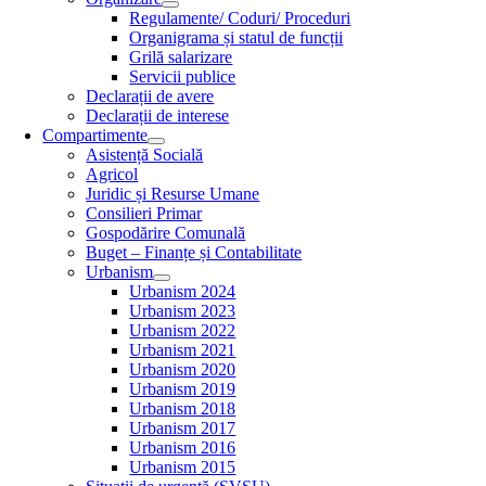
Regulamente/ Coduri/ Proceduri
Organigrama și statul de funcții
Grilă salarizare
Servicii publice
Declarații de avere
Declarații de interese
Compartimente
Asistență Socială
Agricol
Juridic și Resurse Umane
Consilieri Primar
Gospodărire Comunală
Buget – Finanțe și Contabilitate
Urbanism
Urbanism 2024
Urbanism 2023
Urbanism 2022
Urbanism 2021
Urbanism 2020
Urbanism 2019
Urbanism 2018
Urbanism 2017
Urbanism 2016
Urbanism 2015