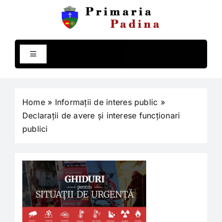
Skip
to
content
Toggle
Navigation
Comuna Padina
Home
»
Informații de interes public
»
Primăria
Declarații de avere și interese funcționari
publici
Compartimente
Programe și strategii
Rapoarte și studii