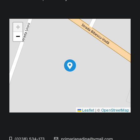
+
−
Leaflet
|
©
OpenStreetMap
(0238) 534-173
primariapadina@ymail.com