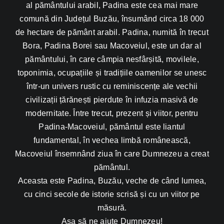
al pământului arabil, Padina este cea mai mare
comună din Județul Buzău, însumând circa 18 000
de hectare de pământ arabil. Padina, numită în trecut
Bora, Padina Borei sau Macoveiul, este un dar al
pământului, în care câmpia nesfârșită, movilele,
toponimia, ocupațiile și tradițiile oamenilor se unesc
într-un univers rustic cu reminiscențe ale vechii
civilizații țărănești pierdute în infuzia masivă de
modernitate. Între trecut, prezent și viitor, pentru
Padina-Macoveiul, pământul este liantul
fundamental, în vechea limbă românească,
Macoveiul însemnând ziua în care Dumnezeu a creat
pământul.
Aceasta este Padina, Buzău, veche de când lumea,
cu cinci secole de istorie scrisă și cu un viitor pe
măsură.
Așa să ne ajute Dumnezeu!