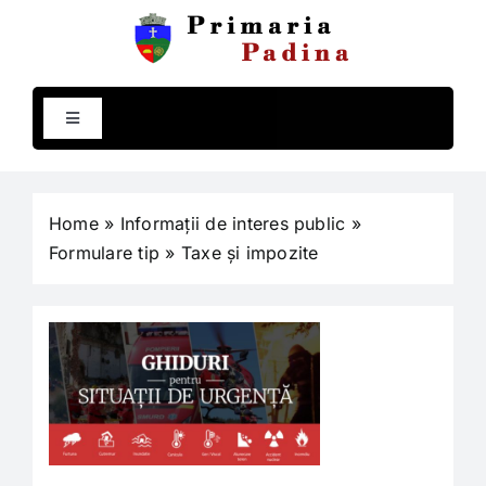
Skip
to
content
Toggle
Navigation
Comuna Padina
Home
»
Informații de interes public
»
Primăria
Formulare tip
»
Taxe și impozite
Compartimente
Programe și strategii
Rapoarte și studii