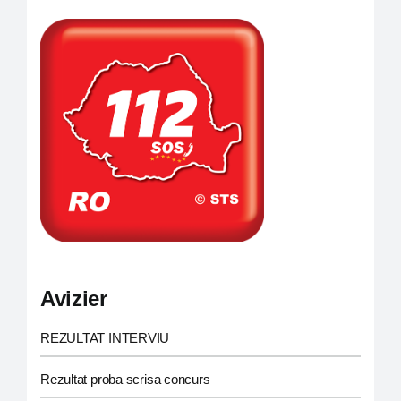
Carieră
Program de funcționare și audiențe
Consiliul Local
Informații de interes public
Monitorul oficial local
Avizier
REZULTAT INTERVIU
Rezultat proba scrisa concurs