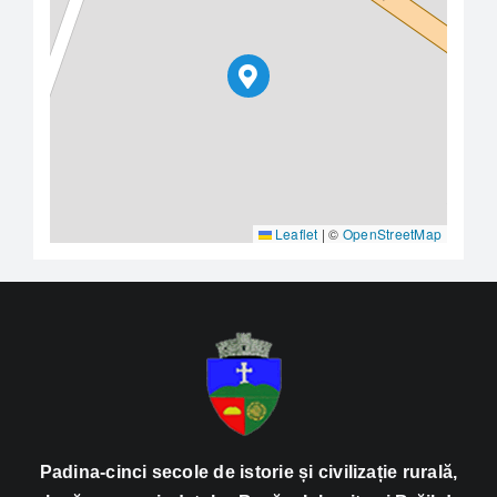
Leaflet
|
©
OpenStreetMap
Padina-cinci secole de istorie și civilizație rurală,
la răscrucea județelor Buzău, Ialomița și Brăila!