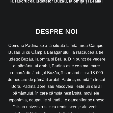
DESPRE NOI
Comuna Padina se află situată la întâlnirea Câmpiei
Buzăului cu Câmpia Bărăganului, la răscrucea a trei
județe: Buzău, Ialomița și Brăila. Din punct de vedere
al pământului arabil, Padina este cea mai mare
comună din Județul Buzău, însumând circa 18 000
de hectare de pământ arabil. Padina, numită în trecut
Bora, Padina Borei sau Macoveiul, este un dar al
pământului, în care câmpia nesfârșită, movilele,
toponimia, ocupațiile și tradițiile oamenilor se unesc
într-un univers rustic cu reminiscențe ale vechii
civilizații țărănești pierdute în infuzia masivă de
modernitate. Între trecut, prezent și viitor, pentru