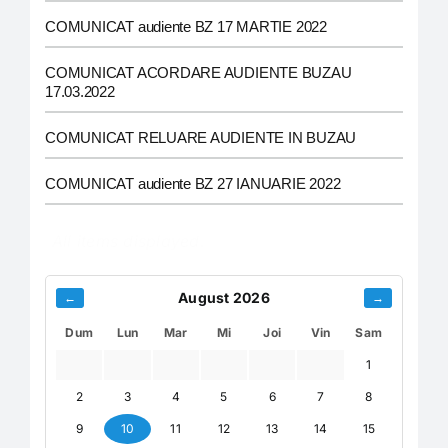
COMUNICAT audiente BZ 17 MARTIE 2022
COMUNICAT ACORDARE AUDIENTE BUZAU
17.03.2022
COMUNICAT RELUARE AUDIENTE IN BUZAU
COMUNICAT audiente BZ 27 IANUARIE 2022
August 2026
←
→
Dum
Lun
Mar
Mi
Joi
Vin
Sam
1
2
3
4
5
6
7
8
9
10
11
12
13
14
15
16
17
18
19
20
21
22
23
24
25
26
27
28
29