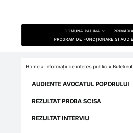
Skip
to
content
COMUNA PADINA
PRIMĂRI
PROGRAM DE FUNCȚIONARE ȘI AUDI
Home
»
Informații de interes public
»
Buletinu
AUDIENTE AVOCATUL POPORULUI
REZULTAT PROBA SCISA
REZULTAT INTERVIU