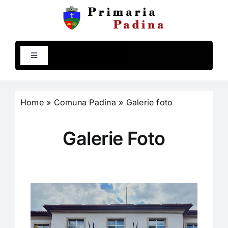
Skip
to
content
Toggle
Navigation
Comuna Padina
Home
»
Comuna Padina
»
Galerie foto
Primăria
Galerie Foto
Compartimente
Programe și strategii
Rapoarte și studii