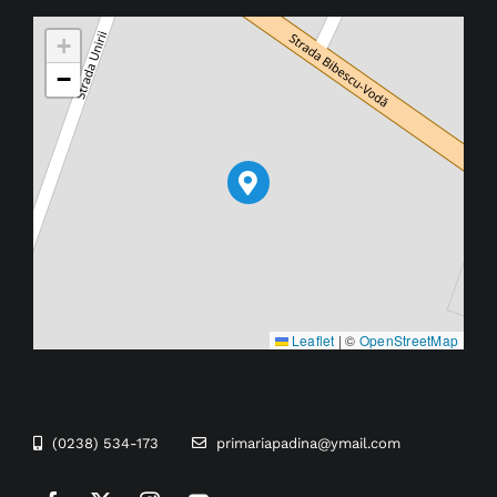
+
−
Leaflet
|
©
OpenStreetMap
(0238) 534-173
primariapadina@ymail.com