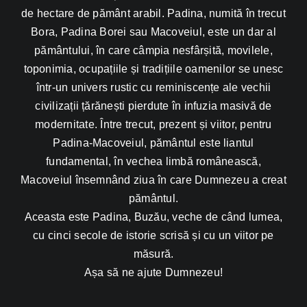
de hectare de pământ arabil. Padina, numită în trecut
Bora, Padina Borei sau Macoveiul, este un dar al
pământului, în care câmpia nesfârșită, movilele,
toponimia, ocupațiile și tradițiile oamenilor se unesc
într-un univers rustic cu reminiscențe ale vechii
civilizații țărănești pierdute în infuzia masivă de
modernitate. Între trecut, prezent și viitor, pentru
Padina-Macoveiul, pământul este liantul
fundamental, în vechea limbă românească,
Macoveiul însemnând ziua în care Dumnezeu a creat
pământul.
Aceasta este Padina, Buzău, veche de când lumea,
cu cinci secole de istorie scrisă și cu un viitor pe
măsură.
Așa să ne ajute Dumnezeu!