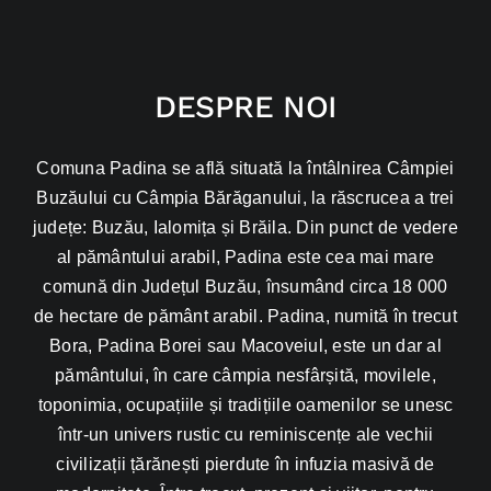
DESPRE NOI
Comuna Padina se află situată la întâlnirea Câmpiei
Buzăului cu Câmpia Bărăganului, la răscrucea a trei
județe: Buzău, Ialomița și Brăila. Din punct de vedere
al pământului arabil, Padina este cea mai mare
comună din Județul Buzău, însumând circa 18 000
de hectare de pământ arabil. Padina, numită în trecut
Bora, Padina Borei sau Macoveiul, este un dar al
pământului, în care câmpia nesfârșită, movilele,
toponimia, ocupațiile și tradițiile oamenilor se unesc
într-un univers rustic cu reminiscențe ale vechii
civilizații țărănești pierdute în infuzia masivă de