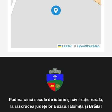
Leaflet
|
©
OpenStreetMap
Padina-cinci secole de istorie și civilizație rurală,
la răscrucea județelor Buzău, Ialomița și Brăila!