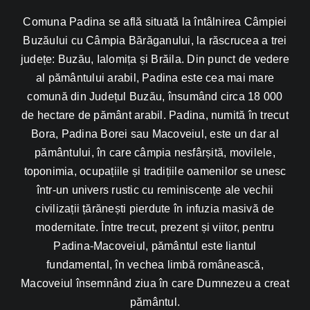
Comuna Padina se află situată la întâlnirea Câmpiei
Buzăului cu Câmpia Bărăganului, la răscrucea a trei
județe: Buzău, Ialomița și Brăila. Din punct de vedere
al pământului arabil, Padina este cea mai mare
comună din Județul Buzău, însumând circa 18 000
de hectare de pământ arabil. Padina, numită în trecut
Bora, Padina Borei sau Macoveiul, este un dar al
pământului, în care câmpia nesfârșită, movilele,
toponimia, ocupațiile și tradițiile oamenilor se unesc
într-un univers rustic cu reminiscențe ale vechii
civilizații țărănești pierdute în infuzia masivă de
modernitate. Între trecut, prezent și viitor, pentru
Padina-Macoveiul, pământul este liantul
fundamental, în vechea limbă românească,
Macoveiul însemnând ziua în care Dumnezeu a creat
pământul.