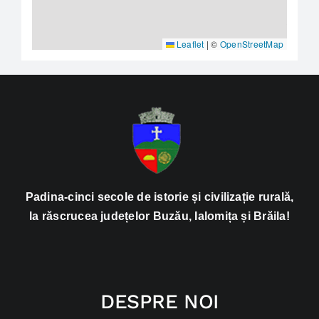
Leaflet
|
©
OpenStreetMap
Padina-cinci secole de istorie și civilizație rurală,
la răscrucea județelor Buzău, Ialomița și Brăila!
DESPRE NOI