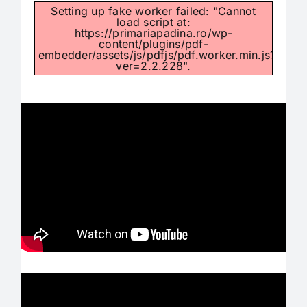
Setting up fake worker failed: "Cannot
load script at:
Carieră
https://primariapadina.ro/wp-
content/plugins/pdf-
embedder/assets/js/pdfjs/pdf.worker.min.js?
ver=2.2.228".
Program de funcționare și audiențe
Consiliul Local
Informații de interes public
Monitorul oficial local